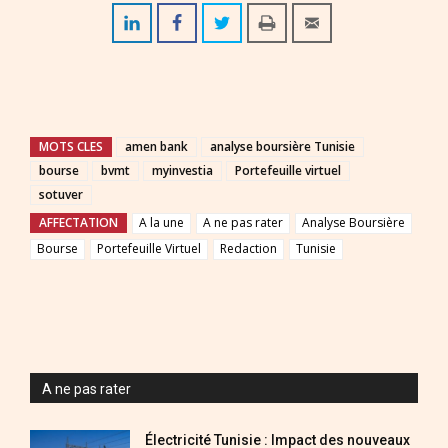
MOTS CLES
amen bank
analyse boursière Tunisie
bourse
bvmt
myinvestia
Portefeuille virtuel
sotuver
AFFECTATION
A la une
A ne pas rater
Analyse Boursière
Bourse
Portefeuille Virtuel
Redaction
Tunisie
A ne pas rater
Électricité Tunisie : Impact des nouveaux