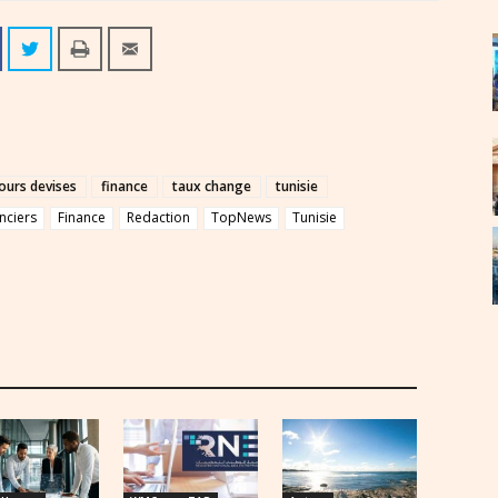
ours devises
finance
taux change
tunisie
nciers
Finance
Redaction
TopNews
Tunisie