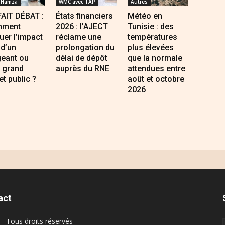
 Hamza
WMC avec TAP
Autres
FAIT DÉBAT :
États financiers
Météo en
ment
2026 : l’AJECT
Tunisie : des
uer l’impact
réclame une
températures
 d’un
prolongation du
plus élevées
geant ou
délai de dépôt
que la normale
 grand
auprès du RNE
attendues entre
et public ?
août et octobre
2026
act
- Tous droits réservés