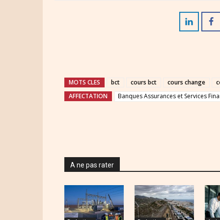
MOTS CLES
bct
cours bct
cours change
c
AFFECTATION
Banques Assurances et Services Fina
A ne pas rater