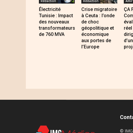
Redaction
Redaction
Amir
Électricité
Crise migratoire
ÇA 
Tunisie : Impact
à Ceuta : l’onde
Com
des nouveaux
de choc
éval
transformateurs
géopolitique et
réel
de 760 MVA
économique
diri
aux portes de
d’un
l’Europe
proj
Cont
© IMG 