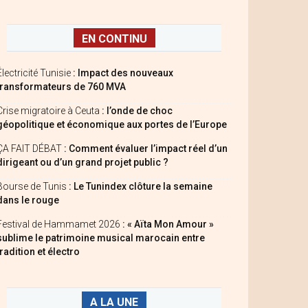
EN CONTINU
Électricité Tunisie
: Impact des nouveaux
transformateurs de 760 MVA
Crise migratoire à Ceuta
: l’onde de choc
géopolitique et économique aux portes de l’Europe
ÇA FAIT DÉBAT
: Comment évaluer l’impact réel d’un
dirigeant ou d’un grand projet public ?
Bourse de Tunis
: Le Tunindex clôture la semaine
dans le rouge
Festival de Hammamet 2026
: « Aïta Mon Amour »
sublime le patrimoine musical marocain entre
tradition et électro
A LA UNE