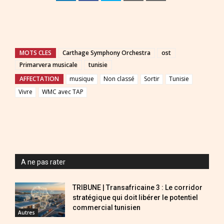
MOTS CLES
Carthage Symphony Orchestra
ost
Primarvera musicale
tunisie
AFFECTATION
musique
Non classé
Sortir
Tunisie
Vivre
WMC avec TAP
A ne pas rater
TRIBUNE | Transafricaine 3 : Le corridor
stratégique qui doit libérer le potentiel
commercial tunisien
Autres