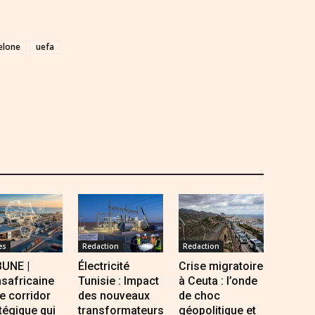
elone
uefa
es
Redaction
Redaction
BUNE |
Électricité
Crise migratoire
safricaine
Tunisie : Impact
à Ceuta : l’onde
Le corridor
des nouveaux
de choc
tégique qui
transformateurs
géopolitique et