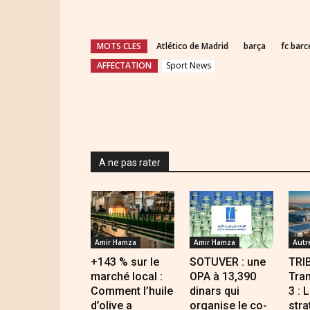
MOTS CLES
Atlético de Madrid
barça
fc barc
AFFECTATION
Sport News
A ne pas rater
Amir Hamza
Amir Hamza
Autr
+143 % sur le
SOTUVER : une
TRI
marché local :
OPA à 13,390
Tran
Comment l’huile
dinars qui
3 : 
d’olive a
organise le co-
stra