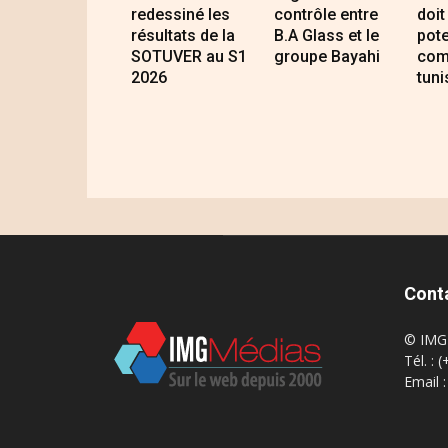
redessiné les
contrôle entre
doit
résultats de la
B.A Glass et le
pote
SOTUVER au S1
groupe Bayahi
com
2026
tuni
Cont
© IMG 
Tél. : 
Email 