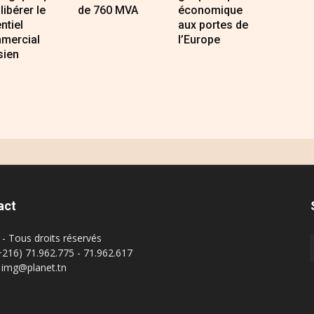
 libérer le
de 760 MVA
économique
ntiel
aux portes de
mercial
l’Europe
sien
act
- Tous droits réservés
(+216) 71.962.775 - 71.962.617
: img@planet.tn