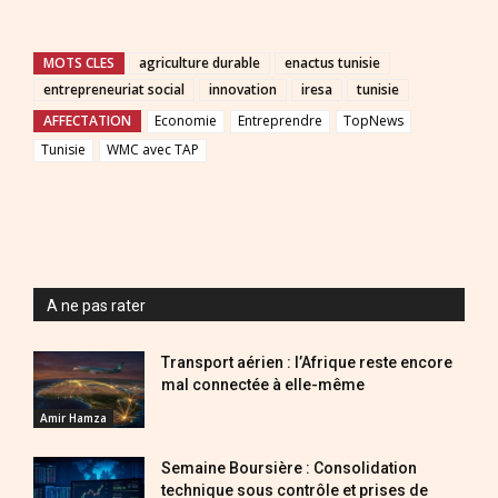
MOTS CLES
agriculture durable
enactus tunisie
entrepreneuriat social
innovation
iresa
tunisie
AFFECTATION
Economie
Entreprendre
TopNews
Tunisie
WMC avec TAP
A ne pas rater
Transport aérien : l’Afrique reste encore
mal connectée à elle-même
Amir Hamza
Semaine Boursière : Consolidation
technique sous contrôle et prises de