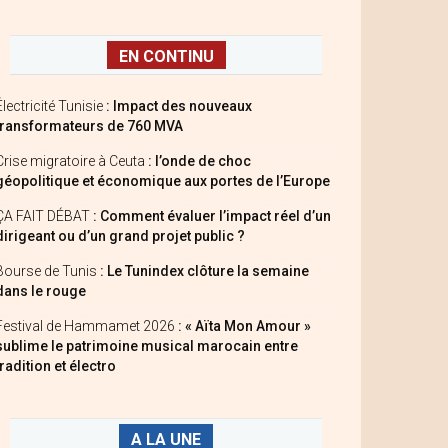
EN CONTINU
Électricité Tunisie
: Impact des nouveaux
transformateurs de 760 MVA
Crise migratoire à Ceuta
: l’onde de choc
géopolitique et économique aux portes de l’Europe
ÇA FAIT DÉBAT
: Comment évaluer l’impact réel d’un
dirigeant ou d’un grand projet public ?
Bourse de Tunis
: Le Tunindex clôture la semaine
dans le rouge
Festival de Hammamet 2026
: « Aïta Mon Amour »
sublime le patrimoine musical marocain entre
tradition et électro
A LA UNE