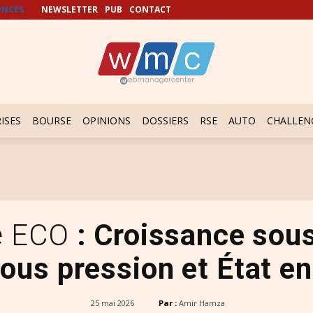
NCES
NEWSLETTER
PUB
CONTACT
ISES
BOURSE
OPINIONS
DOSSIERS
RSE
AUTO
CHALLEN
e ECO
: Croissance sous
us pression et État e
25 mai 2026
Par :
Amir Hamza