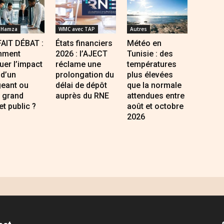
 Hamza
WMC avec TAP
Autres
FAIT DÉBAT :
États financiers
Météo en
ment
2026 : l’AJECT
Tunisie : des
uer l’impact
réclame une
températures
 d’un
prolongation du
plus élevées
geant ou
délai de dépôt
que la normale
 grand
auprès du RNE
attendues entre
et public ?
août et octobre
2026