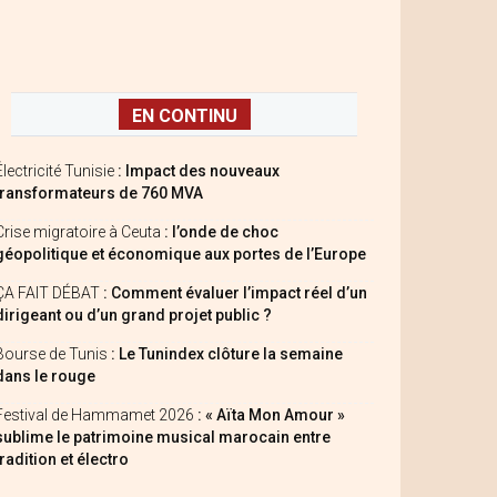
EN CONTINU
Électricité Tunisie
: Impact des nouveaux
transformateurs de 760 MVA
Crise migratoire à Ceuta
: l’onde de choc
géopolitique et économique aux portes de l’Europe
ÇA FAIT DÉBAT
: Comment évaluer l’impact réel d’un
dirigeant ou d’un grand projet public ?
Bourse de Tunis
: Le Tunindex clôture la semaine
dans le rouge
Festival de Hammamet 2026
: « Aïta Mon Amour »
sublime le patrimoine musical marocain entre
tradition et électro