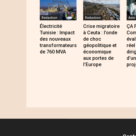
Redaction
Redaction
Amir
Électricité
Crise migratoire
ÇA 
Tunisie : Impact
à Ceuta : l’onde
Com
des nouveaux
de choc
éval
transformateurs
géopolitique et
réel
de 760 MVA
économique
diri
aux portes de
d’un
l’Europe
proj