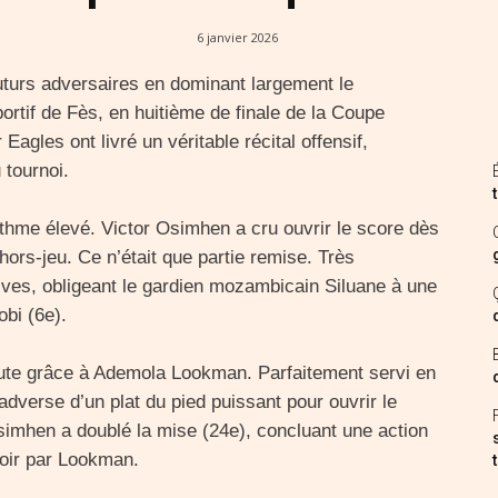
6 janvier 2026
uturs adversaires en dominant largement le
rtif de Fès, en huitième de finale de la Coupe
agles ont livré un véritable récital offensif,
 tournoi.
thme élevé. Victor Osimhen a cru ouvrir le score dès
hors-jeu. Ce n’était que partie remise. Très
nsives, obligeant le gardien mozambicain Siluane à une
obi (6e).
nute grâce à Ademola Lookman. Parfaitement servi en
r adverse d’un plat du pied puissant pour ouvrir le
Osimhen a doublé la mise (24e), concluant une action
uloir par Lookman.