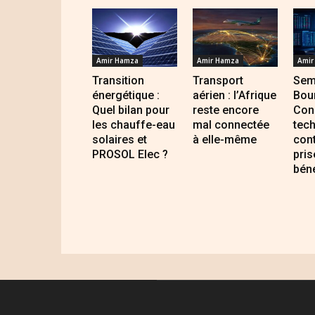
Amir Hamza
Amir Hamza
Amir
Transition
Transport
Sem
énergétique :
aérien : l’Afrique
Bour
Quel bilan pour
reste encore
Con
les chauffe-eau
mal connectée
tec
solaires et
à elle-même
cont
PROSOL Elec ?
pris
bén