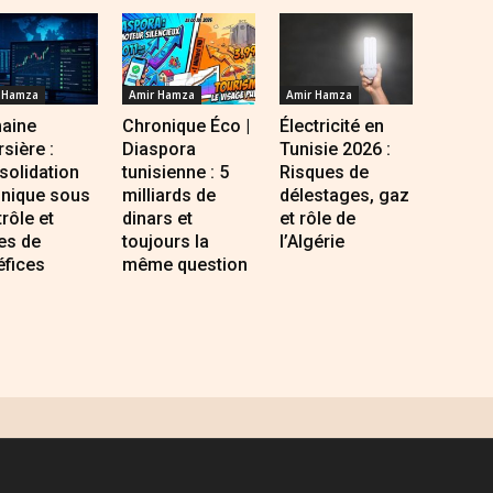
 Hamza
Amir Hamza
Amir Hamza
aine
Chronique Éco |
Électricité en
sière :
Diaspora
Tunisie 2026 :
solidation
tunisienne : 5
Risques de
hnique sous
milliards de
délestages, gaz
rôle et
dinars et
et rôle de
es de
toujours la
l’Algérie
éfices
même question