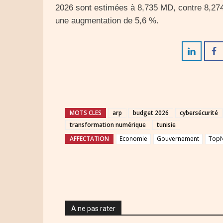
2026 sont estimées à 8,735 MD, contre 8,274 
une augmentation de 5,6 %.
MOTS CLES
arp
budget 2026
cybersécurité
transformation numérique
tunisie
AFFECTATION
Economie
Gouvernement
Top
A ne pas rater