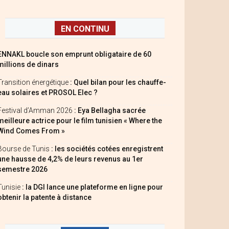
EN CONTINU
ENNAKL boucle son emprunt obligataire de 60
millions de dinars
Transition énergétique
: Quel bilan pour les chauffe-
eau solaires et PROSOL Elec ?
Festival d’Amman 2026
: Eya Bellagha sacrée
meilleure actrice pour le film tunisien « Where the
Wind Comes From »
Bourse de Tunis
: les sociétés cotées enregistrent
une hausse de 4,2% de leurs revenus au 1er
semestre 2026
Tunisie
: la DGI lance une plateforme en ligne pour
obtenir la patente à distance