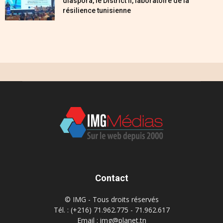
diaspora, le District II, laboratoire de la
résilience tunisienne
Contact
© IMG - Tous droits réservés
Tél. : (+216) 71.962.775 - 71.962.617
Email : img@planet.tn