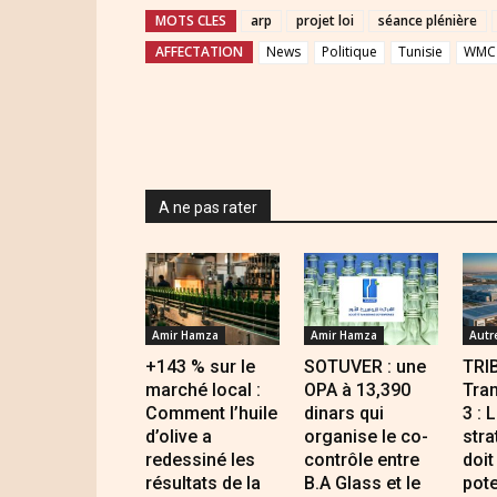
MOTS CLES
arp
projet loi
séance plénière
AFFECTATION
News
Politique
Tunisie
WMC 
A ne pas rater
Amir Hamza
Amir Hamza
Autr
+143 % sur le
SOTUVER : une
TRI
marché local :
OPA à 13,390
Tran
Comment l’huile
dinars qui
3 : 
d’olive a
organise le co-
stra
redessiné les
contrôle entre
doit
résultats de la
B.A Glass et le
pote