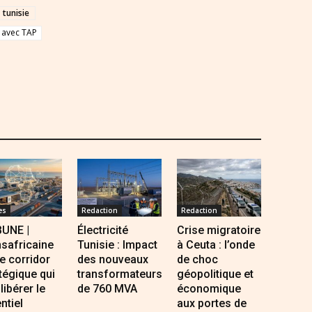
tunisie
avec TAP
es
Redaction
Redaction
BUNE |
Électricité
Crise migratoire
safricaine
Tunisie : Impact
à Ceuta : l’onde
Le corridor
des nouveaux
de choc
tégique qui
transformateurs
géopolitique et
 libérer le
de 760 MVA
économique
ntiel
aux portes de