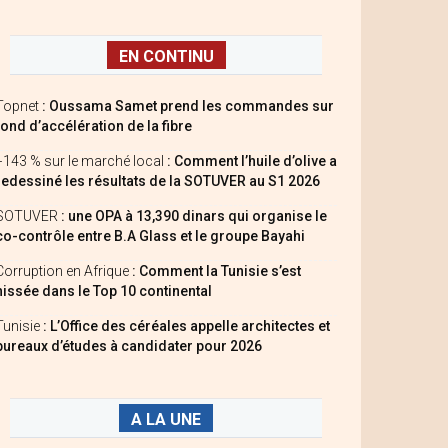
EN CONTINU
Topnet
: Oussama Samet prend les commandes sur
fond d’accélération de la fibre
+143 % sur le marché local
: Comment l’huile d’olive a
redessiné les résultats de la SOTUVER au S1 2026
SOTUVER
: une OPA à 13,390 dinars qui organise le
co-contrôle entre B.A Glass et le groupe Bayahi
Corruption en Afrique
: Comment la Tunisie s’est
hissée dans le Top 10 continental
Tunisie
: L’Office des céréales appelle architectes et
bureaux d’études à candidater pour 2026
A LA UNE