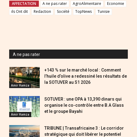
AFFECTATION
A ne pas rater
AgroAlimentaire
Economie
ils Ont dit
Redaction
Société
TopNews
Tunisie
A ne pas rater
+143 % sur le marché local : Comment
l’huile d’olive a redessiné les résultats de
la SOTUVER au S1 2026
Amir Hamza
SOTUVER : une OPA à 13,390 dinars qui
organise le co-contrôle entre B.A Glass
et le groupe Bayahi
Amir Hamza
TRIBUNE | Transafricaine 3 : Le corridor
stratégique qui doit libérer le potentiel