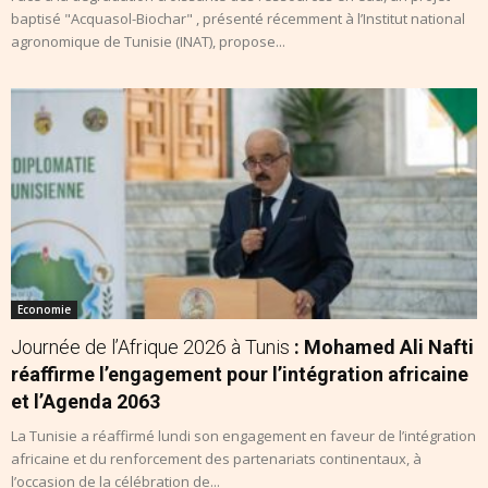
baptisé "Acquasol-Biochar" , présenté récemment à l’Institut national
agronomique de Tunisie (INAT), propose...
Economie
Journée de l’Afrique 2026 à Tunis
: Mohamed Ali Nafti
réaffirme l’engagement pour l’intégration africaine
et l’Agenda 2063
La Tunisie a réaffirmé lundi son engagement en faveur de l’intégration
africaine et du renforcement des partenariats continentaux, à
l’occasion de la célébration de...