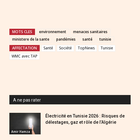
MOTS CLES
environnement
menaces sanitaires
ministere de la sante
pandémies
santé
tunisie
AFFECTATION
Santé
Société
TopNews
Tunisie
WMC avec TAP
A ne pas rater
Électricité en Tunisie 2026 : Risques de
délestages, gaz et rôle de l’Algérie
Amir Hamza