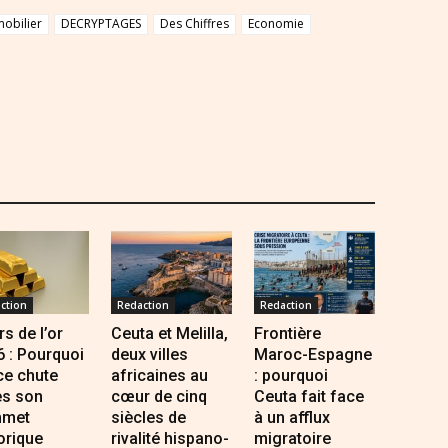
obilier
DECRYPTAGES
Des Chiffres
Economie
ction
Redaction
Redaction
s de l’or
Ceuta et Melilla,
Frontière
 : Pourquoi
deux villes
Maroc-Espagne
ce chute
africaines au
: pourquoi
ès son
cœur de cinq
Ceuta fait face
met
siècles de
à un afflux
orique
rivalité hispano-
migratoire