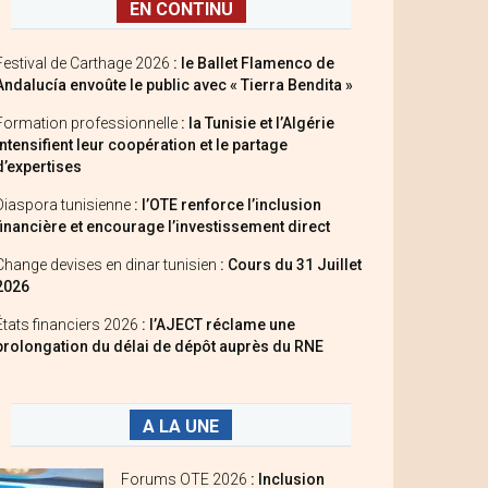
EN CONTINU
Festival de Carthage 2026
: le Ballet Flamenco de
Andalucía envoûte le public avec « Tierra Bendita »
Formation professionnelle
: la Tunisie et l’Algérie
intensifient leur coopération et le partage
d’expertises
Diaspora tunisienne
: l’OTE renforce l’inclusion
financière et encourage l’investissement direct
Change devises en dinar tunisien
: Cours du 31 Juillet
2026
États financiers 2026
: l’AJECT réclame une
prolongation du délai de dépôt auprès du RNE
A LA UNE
Forums OTE 2026
: Inclusion