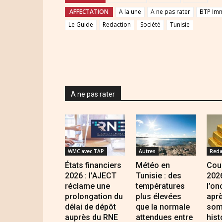
AFFECTATION
A la une
A ne pas rater
BTP Imm
Le Guide
Redaction
Société
Tunisie
A ne pas rater
WMC avec TAP
Autres
Reda
États financiers
Météo en
Cour
2026 : l’AJECT
Tunisie : des
2026
réclame une
températures
l’on
prolongation du
plus élevées
apr
délai de dépôt
que la normale
som
auprès du RNE
attendues entre
hist