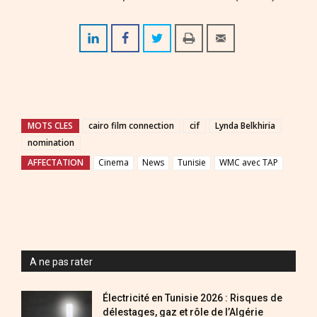
MOTS CLES
cairo film connection
cif
Lynda Belkhiria
nomination
AFFECTATION
Cinema
News
Tunisie
WMC avec TAP
A ne pas rater
Électricité en Tunisie 2026 : Risques de
délestages, gaz et rôle de l’Algérie