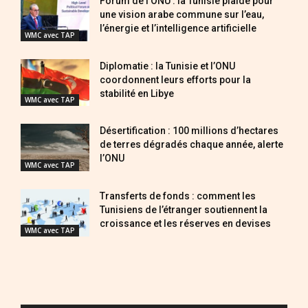
Forum de l’ONU : la Tunisie plaide pour
une vision arabe commune sur l’eau,
l’énergie et l’intelligence artificielle
WMC avec TAP
Diplomatie : la Tunisie et l’ONU
coordonnent leurs efforts pour la
stabilité en Libye
WMC avec TAP
Désertification : 100 millions d’hectares
de terres dégradés chaque année, alerte
l’ONU
WMC avec TAP
Transferts de fonds : comment les
Tunisiens de l’étranger soutiennent la
croissance et les réserves en devises
WMC avec TAP