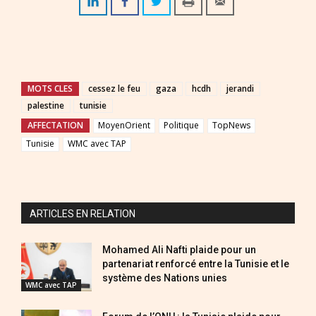
MOTS CLES
cessez le feu
gaza
hcdh
jerandi
palestine
tunisie
AFFECTATION
MoyenOrient
Politique
TopNews
Tunisie
WMC avec TAP
ARTICLES EN RELATION
Mohamed Ali Nafti plaide pour un
partenariat renforcé entre la Tunisie et le
système des Nations unies
WMC avec TAP