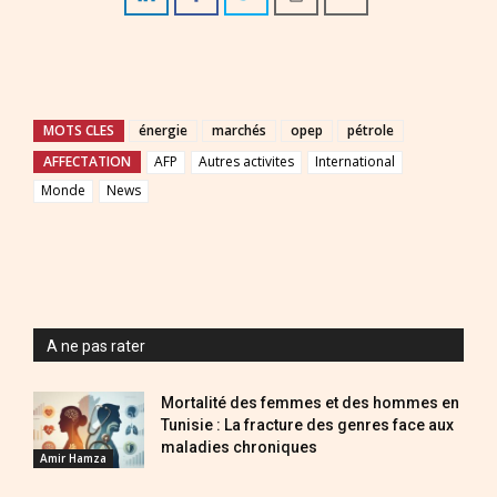
MOTS CLES
énergie
marchés
opep
pétrole
AFFECTATION
AFP
Autres activites
International
Monde
News
A ne pas rater
Mortalité des femmes et des hommes en
Tunisie : La fracture des genres face aux
maladies chroniques
Amir Hamza