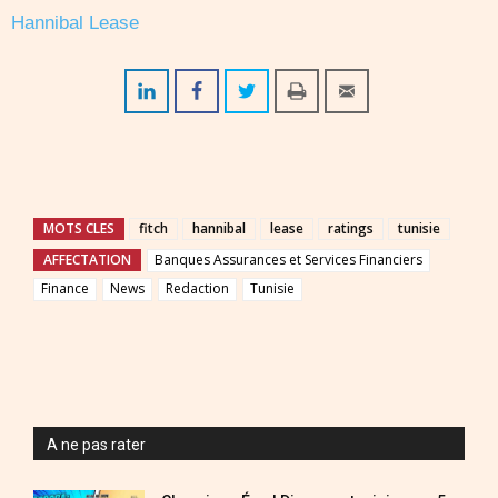
Hannibal Lease
MOTS CLES
fitch
hannibal
lease
ratings
tunisie
AFFECTATION
Banques Assurances et Services Financiers
Finance
News
Redaction
Tunisie
A ne pas rater