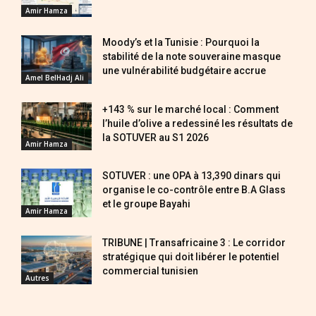
Amir Hamza
Moody’s et la Tunisie : Pourquoi la
stabilité de la note souveraine masque
une vulnérabilité budgétaire accrue
Amel BelHadj Ali
+143 % sur le marché local : Comment
l’huile d’olive a redessiné les résultats de
la SOTUVER au S1 2026
Amir Hamza
SOTUVER : une OPA à 13,390 dinars qui
organise le co-contrôle entre B.A Glass
et le groupe Bayahi
Amir Hamza
TRIBUNE | Transafricaine 3 : Le corridor
stratégique qui doit libérer le potentiel
commercial tunisien
Autres