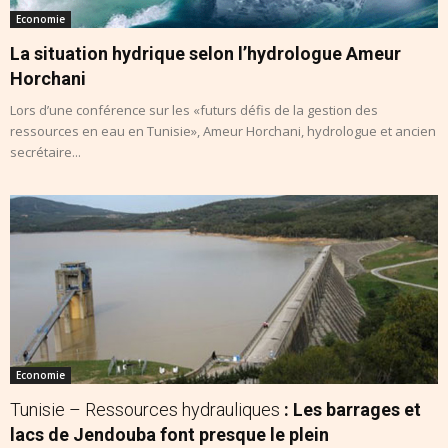
Economie
La situation hydrique selon l’hydrologue Ameur
Horchani
Lors d’une conférence sur les «futurs défis de la gestion des
ressources en eau en Tunisie», Ameur Horchani, hydrologue et ancien
secrétaire...
Economie
Tunisie – Ressources hydrauliques
: Les barrages et
lacs de Jendouba font presque le plein