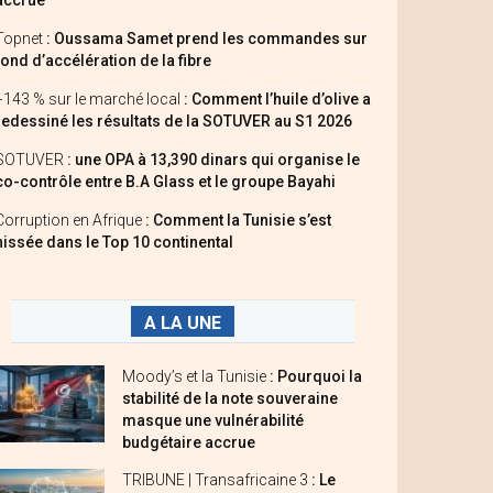
accrue
Topnet
: Oussama Samet prend les commandes sur
fond d’accélération de la fibre
+143 % sur le marché local
: Comment l’huile d’olive a
redessiné les résultats de la SOTUVER au S1 2026
SOTUVER
: une OPA à 13,390 dinars qui organise le
co-contrôle entre B.A Glass et le groupe Bayahi
Corruption en Afrique
: Comment la Tunisie s’est
hissée dans le Top 10 continental
A LA UNE
Moody’s et la Tunisie
: Pourquoi la
stabilité de la note souveraine
masque une vulnérabilité
budgétaire accrue
TRIBUNE | Transafricaine 3
: Le