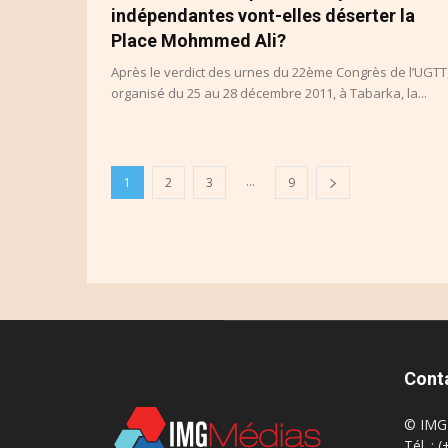
indépendantes vont-elles déserter la
Place Mohmmed Ali?
Après le verdict des urnes du 22ème Congrès de l’UGTT
organisé du 25 au 28 décembre 2011, à Tabarka, la...
...
1
2
3
9
Cont
© IMG 
Tél. : 