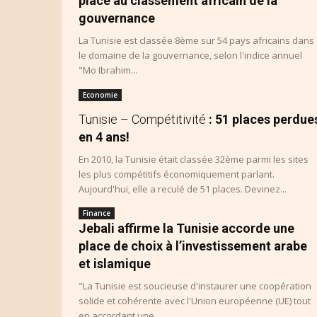
place au classement africain de la
gouvernance
La Tunisie est classée 8ème sur 54 pays africains dans
le domaine de la gouvernance, selon l'indice annuel
"Mo Ibrahim...
Economie
Tunisie – Compétitivité
: 51 places perdue
en 4 ans!
En 2010, la Tunisie était classée 32ème parmi les sites
les plus compétitifs économiquement parlant.
Aujourd'hui, elle a reculé de 51 places. Devinez...
Finance
Jebali affirme la Tunisie accorde une
place de choix à l’investissement arabe
et islamique
"La Tunisie est soucieuse d'instaurer une coopération
solide et cohérente avec l'Union européenne (UE) tout
en accordant une...