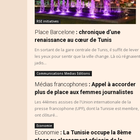
RSE initiatives
Place Barcelone
: chronique d’une
renaissance au cœur de Tunis
En sortant de la gare centrale de Tunis, il suffit de lever
les yeux pour sentir que la ville change. Là où régnaien
jadis...
Communications Medias Editions
Médias francophones
: Appel à accorder
plus de place aux femmes journalistes
Les 44èmes assises de l'Union internationale de la
presse francophone (UPF), dont la Tunisie est membre,
ont clôturé...
Economie
Economie
: La Tunisie occupe la 8ème