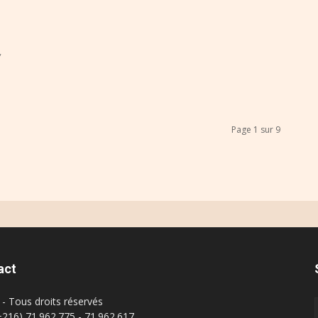
,
Page 1 sur 9
act
- Tous droits réservés
(+216) 71.962.775 - 71.962.617