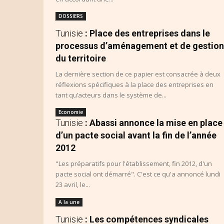
DOSSIERS
Tunisie
: Place des entreprises dans le
processus d’aménagement et de gestion
du territoire
La dernière section de ce papier est consacrée à deux
réflexions spécifiques à la place des entreprises en
tant qu’acteurs dans le système de...
Economie
Tunisie
: Abassi annonce la mise en place
d’un pacte social avant la fin de l’année
2012
"Les préparatifs pour l'établissement, fin 2012, d'un
pacte social ont démarré". C'est ce qu'a annoncé lundi
23 avril, le...
A la une
Tunisie
: Les compétences syndicales