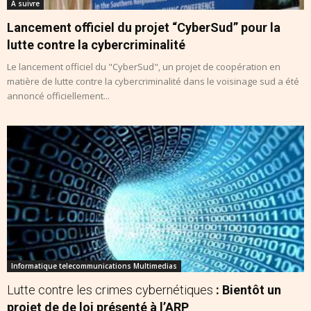
A suivre
Lancement officiel du projet “CyberSud” pour la
lutte contre la cybercriminalité
Le lancement officiel du "CyberSud", un projet de coopération en
matière de lutte contre la cybercriminalité dans le voisinage sud a été
annoncé officiellement...
Informatique telecommunications Multimedias
Lutte contre les crimes cybernétiques
: Bientôt un
projet de de loi présenté à l’ARP