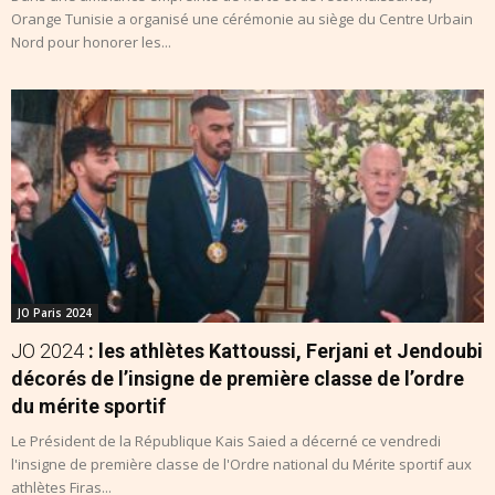
Orange Tunisie a organisé une cérémonie au siège du Centre Urbain
Nord pour honorer les...
JO Paris 2024
JO 2024
: les athlètes Kattoussi, Ferjani et Jendoubi
décorés de l’insigne de première classe de l’ordre
du mérite sportif
Le Président de la République Kais Saied a décerné ce vendredi
l'insigne de première classe de l'Ordre national du Mérite sportif aux
athlètes Firas...