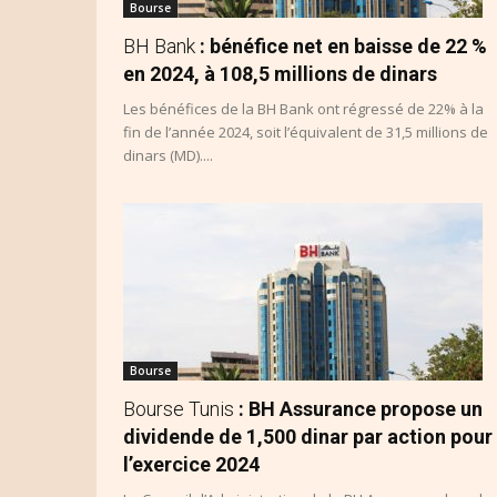
Bourse
BH Bank
: bénéfice net en baisse de 22 %
en 2024, à 108,5 millions de dinars
Les bénéfices de la BH Bank ont régressé de 22% à la
fin de l’année 2024, soit l’équivalent de 31,5 millions de
dinars (MD)....
Bourse
Bourse Tunis
: BH Assurance propose un
dividende de 1,500 dinar par action pour
l’exercice 2024