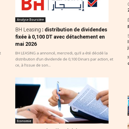
Analyse Boursière
BH Leasing
: distribution de dividendes
fixée à 0,100 DT avec détachement en
mai 2026
t
BH LEASING a annoncé, mercredi, qu’il a été décidé la
distribution d’un dividende de 0,100 Dinars par action, et
ce, à l’issue de son...
Economie