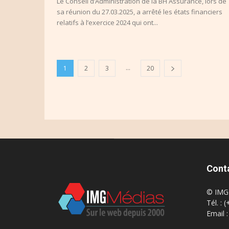
Le Conseil d’Administration de la BH Assurance, lors de
sa réunion du 27.03.2025, a arrêté les états financiers
relatifs à l’exercice 2024 qui ont...
...
1
2
3
20
Cont
© IMG 
Tél. : 
Email 