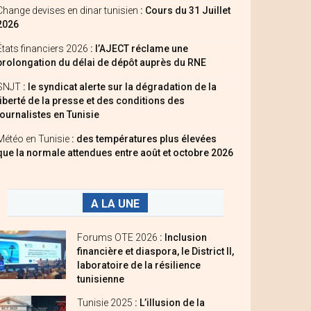
Change devises en dinar tunisien
: Cours du 31 Juillet
2026
États financiers 2026
: l’AJECT réclame une
prolongation du délai de dépôt auprès du RNE
SNJT
: le syndicat alerte sur la dégradation de la
liberté de la presse et des conditions des
journalistes en Tunisie
Météo en Tunisie
: des températures plus élevées
que la normale attendues entre août et octobre 2026
A LA UNE
Forums OTE 2026
: Inclusion
financière et diaspora, le District II,
laboratoire de la résilience
tunisienne
Tunisie 2025
: L’illusion de la