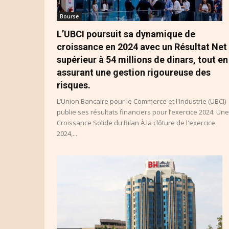
Bourse
L’UBCI poursuit sa dynamique de
croissance en 2024 avec un Résultat Net
supérieur à 54 millions de dinars, tout en
assurant une gestion rigoureuse des
risques.
L’Union Bancaire pour le Commerce et l'Industrie (UBCI)
publie ses résultats financiers pour l’exercice 2024. Une
Croissance Solide du Bilan À la clôture de l'exercice
2024,...