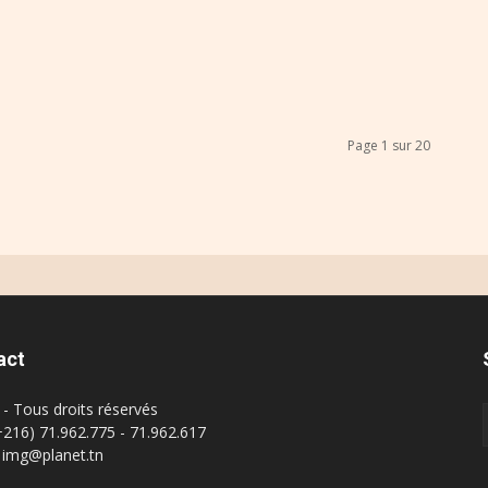
Page 1 sur 20
act
- Tous droits réservés
(+216) 71.962.775 - 71.962.617
: img@planet.tn