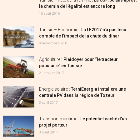
Tunisie – Fête de la femme
: Le CSP, 60 ans après,
le chemin de l’égalité est encore long
15 août 2016
Tunisie – Economie
: La LF2017 n’a pas tenu
compte de l’impact de la chute du dinar
9 novembre 2016
Agriculture
: Plaidoyer pour “le tracteur
populaire” en Tunisie
21 janvier 2017
Energie solaire
: TerniEnergia installera une
centrale PV dans la région de Tozeur
3 avril 2017
Transport maritime
: Le potentiel caché d’un
projet porteur
3 août 2017