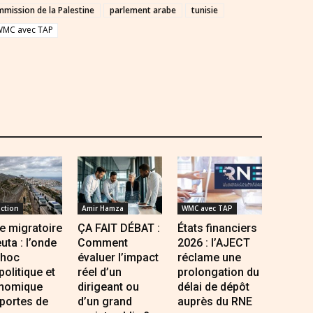
mission de la Palestine
parlement arabe
tunisie
MC avec TAP
ction
Amir Hamza
WMC avec TAP
e migratoire
ÇA FAIT DÉBAT :
États financiers
uta : l’onde
Comment
2026 : l’AJECT
choc
évaluer l’impact
réclame une
olitique et
réel d’un
prolongation du
nomique
dirigeant ou
délai de dépôt
portes de
d’un grand
auprès du RNE