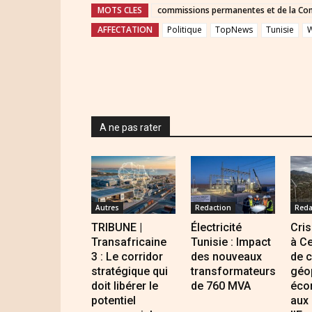
MOTS CLES
commissions permanentes et de la Com
AFFECTATION
Politique
TopNews
Tunisie
W
A ne pas rater
Autres
Redaction
Reda
TRIBUNE |
Électricité
Cris
Transafricaine
Tunisie : Impact
à Ce
3 : Le corridor
des nouveaux
de 
stratégique qui
transformateurs
géop
doit libérer le
de 760 MVA
éco
potentiel
aux 