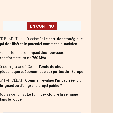
EN CONTINU
TRIBUNE | Transafricaine 3
: Le corridor stratégique
qui doit libérer le potentiel commercial tunisien
Électricité Tunisie
: Impact des nouveaux
transformateurs de 760 MVA
Crise migratoire à Ceuta
: l’onde de choc
géopolitique et économique aux portes de l’Europe
ÇA FAIT DÉBAT
: Comment évaluer l’impact réel d’un
dirigeant ou d’un grand projet public ?
Bourse de Tunis
: Le Tunindex clôture la semaine
dans le rouge