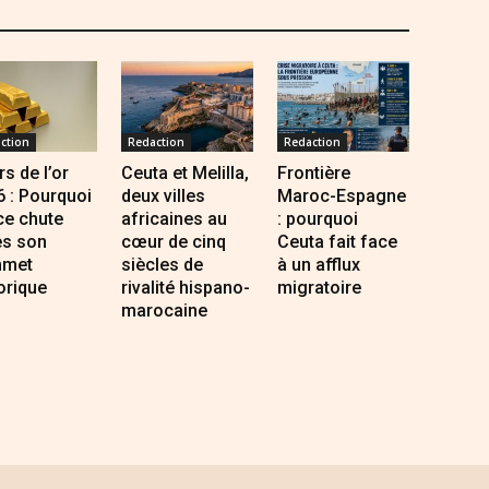
ction
Redaction
Redaction
s de l’or
Ceuta et Melilla,
Frontière
 : Pourquoi
deux villes
Maroc-Espagne
ce chute
africaines au
: pourquoi
ès son
cœur de cinq
Ceuta fait face
met
siècles de
à un afflux
orique
rivalité hispano-
migratoire
marocaine