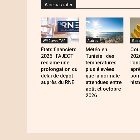
A ne pas rater
WMC avec TAP
Autres
Reda
États financiers
Météo en
Cour
2026 : l’AJECT
Tunisie : des
2026
réclame une
températures
l’on
prolongation du
plus élevées
apr
délai de dépôt
que la normale
som
auprès du RNE
attendues entre
hist
août et octobre
2026