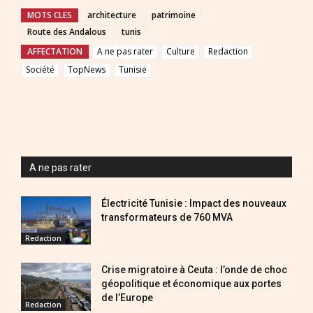
MOTS CLES
architecture
patrimoine
Route des Andalous
tunis
AFFECTATION
A ne pas rater
Culture
Redaction
Société
TopNews
Tunisie
A ne pas rater
Électricité Tunisie : Impact des nouveaux
transformateurs de 760 MVA
Redaction
Crise migratoire à Ceuta : l’onde de choc
géopolitique et économique aux portes
de l’Europe
Redaction