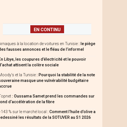
EN CONTINU
Arnaques à la location de voitures en Tunisie
: le piège
des fausses annonces et le fléau de l’informel
En Libye, les coupures d’électricité et le pouvoir
d’achat attisent la colère sociale
Moody’s et la Tunisie
: Pourquoi la stabilité de la note
souveraine masque une vulnérabilité budgétaire
accrue
Topnet
: Oussama Samet prend les commandes sur
fond d’accélération de la fibre
+143 % sur le marché local
: Comment l’huile d’olive a
redessiné les résultats de la SOTUVER au S1 2026