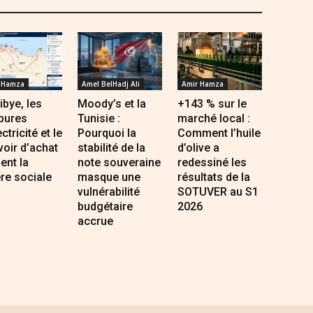
 Hamza
Amel BelHadj Ali
Amir Hamza
ibye, les
Moody’s et la
+143 % sur le
pures
Tunisie :
marché local :
ectricité et le
Pourquoi la
Comment l’huile
oir d’achat
stabilité de la
d’olive a
sent la
note souveraine
redessiné les
re sociale
masque une
résultats de la
vulnérabilité
SOTUVER au S1
budgétaire
2026
accrue