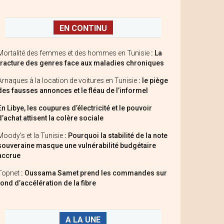
EN CONTINU
Mortalité des femmes et des hommes en Tunisie
: La
fracture des genres face aux maladies chroniques
Arnaques à la location de voitures en Tunisie
: le piège
des fausses annonces et le fléau de l’informel
En Libye, les coupures d’électricité et le pouvoir
d’achat attisent la colère sociale
Moody’s et la Tunisie
: Pourquoi la stabilité de la note
souveraine masque une vulnérabilité budgétaire
accrue
Topnet
: Oussama Samet prend les commandes sur
fond d’accélération de la fibre
A LA UNE