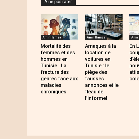
A ne pas rater
Amir Hamza
Amir Hamza
Amir
Mortalité des
Arnaques à la
En L
femmes et des
location de
cou
hommes en
voitures en
d’él
Tunisie : La
Tunisie : le
pouv
fracture des
piège des
atti
genres face aux
fausses
colè
maladies
annonces et le
chroniques
fléau de
l’informel