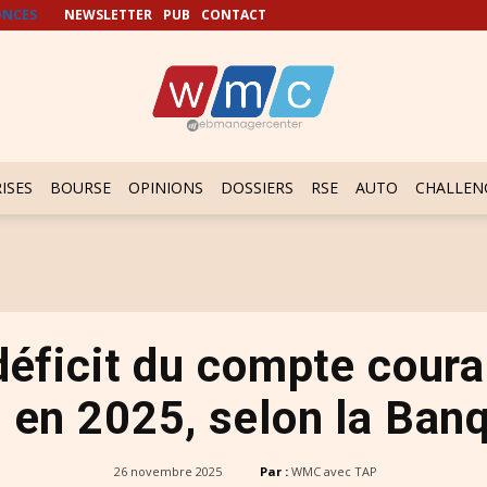
NCES
NEWSLETTER
PUB
CONTACT
ISES
BOURSE
OPINIONS
DOSSIERS
RSE
AUTO
CHALLEN
 déficit du compte cour
B en 2025, selon la Ban
26 novembre 2025
Par :
WMC avec TAP