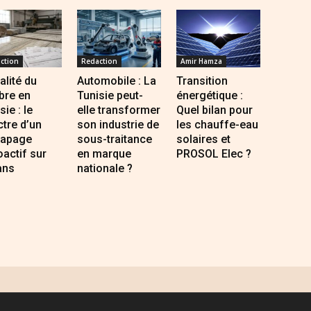
ction
Redaction
Amir Hamza
alité du
Automobile : La
Transition
bre en
Tunisie peut-
énergétique :
sie : le
elle transformer
Quel bilan pour
tre d’un
son industrie de
les chauffe-eau
rapage
sous-traitance
solaires et
oactif sur
en marque
PROSOL Elec ?
ans
nationale ?