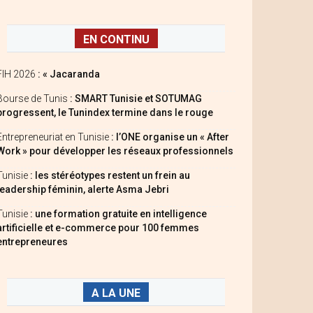
EN CONTINU
FIH 2026
: « Jacaranda
Bourse de Tunis
: SMART Tunisie et SOTUMAG
progressent, le Tunindex termine dans le rouge
Entrepreneuriat en Tunisie
: l’ONE organise un « After
Work » pour développer les réseaux professionnels
Tunisie
: les stéréotypes restent un frein au
leadership féminin, alerte Asma Jebri
Tunisie
: une formation gratuite en intelligence
artificielle et e-commerce pour 100 femmes
entrepreneures
A LA UNE