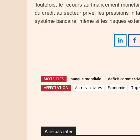
Toutefois, le recours au financement monétai
du crédit au secteur privé, les pressions infla
système bancaire, même si les risques exter
MOTS CLES
banque mondiale
deficit commercia
AFFECTATION
Autres activites
Economie
Top
A ne pas rater