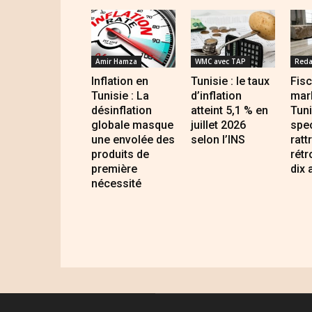
Amir Hamza
WMC avec TAP
Reda
Inflation en
Tunisie : le taux
Fisc
Tunisie : La
d’inflation
mar
désinflation
atteint 5,1 % en
Tuni
globale masque
juillet 2026
spec
une envolée des
selon l’INS
ratt
produits de
rétr
première
dix 
nécessité