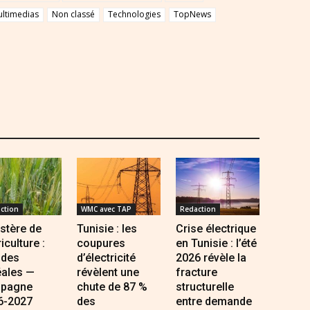
ultimedias
Non classé
Technologies
TopNews
ction
WMC avec TAP
Redaction
stère de
Tunisie : les
Crise électrique
riculture :
coupures
en Tunisie : l’été
 des
d’électricité
2026 révèle la
éales —
révèlent une
fracture
pagne
chute de 87 %
structurelle
6-2027
des
entre demande