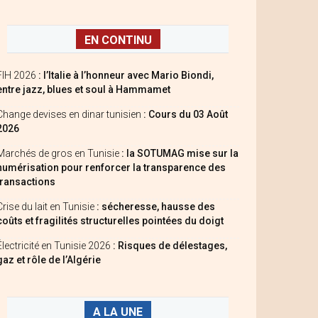
EN CONTINU
FIH 2026
: l’Italie à l’honneur avec Mario Biondi,
entre jazz, blues et soul à Hammamet
Change devises en dinar tunisien
: Cours du 03 Août
2026
Marchés de gros en Tunisie
: la SOTUMAG mise sur la
numérisation pour renforcer la transparence des
transactions
Crise du lait en Tunisie
: sécheresse, hausse des
coûts et fragilités structurelles pointées du doigt
Électricité en Tunisie 2026
: Risques de délestages,
gaz et rôle de l’Algérie
A LA UNE