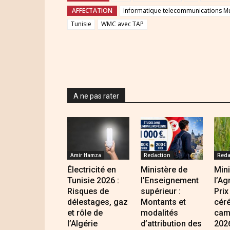
AFFECTATION
Informatique telecommunications M
Tunisie
WMC avec TAP
A ne pas rater
Amir Hamza
Redaction
Reda
Électricité en
Ministère de
Mini
Tunisie 2026 :
l’Enseignement
l’Ag
Risques de
supérieur :
Prix
délestages, gaz
Montants et
cér
et rôle de
modalités
cam
l’Algérie
d’attribution des
202