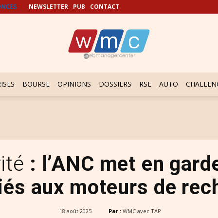
NCES
NEWSLETTER
PUB
CONTACT
ISES
BOURSE
OPINIONS
DOSSIERS
RSE
AUTO
CHALLEN
ité
: l’ANC met en gard
liés aux moteurs de rec
18 août 2025
Par :
WMC avec TAP