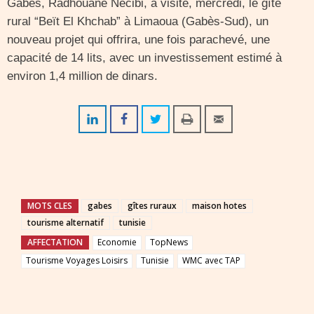
Gabès, Radhouane Necibi, a visité, mercredi, le gîte
rural “Beït El Khchab” à Limaoua (Gabès-Sud), un
nouveau projet qui offrira, une fois parachevé, une
capacité de 14 lits, avec un investissement estimé à
environ 1,4 million de dinars.
MOTS CLES
gabes
gîtes ruraux
maison hotes
tourisme alternatif
tunisie
AFFECTATION
Economie
TopNews
Tourisme Voyages Loisirs
Tunisie
WMC avec TAP