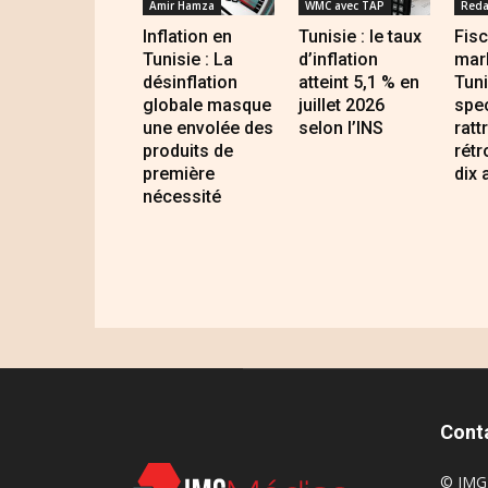
Amir Hamza
WMC avec TAP
Reda
Inflation en
Tunisie : le taux
Fisc
Tunisie : La
d’inflation
mar
désinflation
atteint 5,1 % en
Tuni
globale masque
juillet 2026
spec
une envolée des
selon l’INS
ratt
produits de
rétr
première
dix 
nécessité
Cont
© IMG 