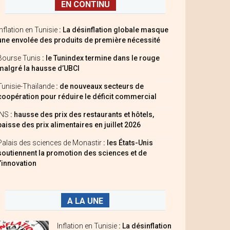
EN CONTINU
Inflation en Tunisie
: La désinflation globale masque
une envolée des produits de première nécessité
Bourse Tunis
: le Tunindex termine dans le rouge
malgré la hausse d’UBCI
Tunisie-Thaïlande
: de nouveaux secteurs de
coopération pour réduire le déficit commercial
INS
: hausse des prix des restaurants et hôtels,
baisse des prix alimentaires en juillet 2026
Palais des sciences de Monastir
: les États-Unis
soutiennent la promotion des sciences et de
l’innovation
A LA UNE
Inflation en Tunisie
: La désinflation