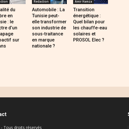
ction
Redaction
Amir Hamza
alité du
Automobile : La
Transition
bre en
Tunisie peut-
énergétique :
sie : le
elle transformer
Quel bilan pour
tre d’un
son industrie de
les chauffe-eau
rapage
sous-traitance
solaires et
oactif sur
en marque
PROSOL Elec ?
ans
nationale ?
act
- Tous droits réservés