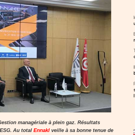
Gestion managériale à plein gaz. Résultats
 ESG. Au total
Ennakl
veille à sa bonne tenue de