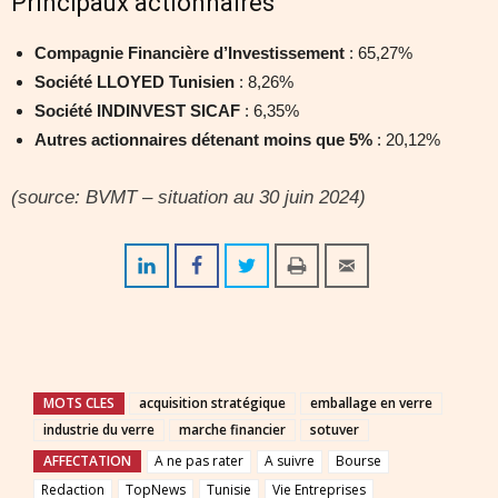
Principaux actionnaires
Compagnie Financière d’Investissement
: 65,27%
Société LLOYED Tunisien
: 8,26%
Société INDINVEST SICAF
: 6,35%
Autres actionnaires détenant moins que 5%
: 20,12%
(source: BVMT – situation au 30 juin 2024)
MOTS CLES
acquisition stratégique
emballage en verre
industrie du verre
marche financier
sotuver
AFFECTATION
A ne pas rater
A suivre
Bourse
Redaction
TopNews
Tunisie
Vie Entreprises