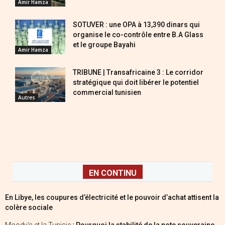
Amir Hamza
SOTUVER : une OPA à 13,390 dinars qui
organise le co-contrôle entre B.A Glass
et le groupe Bayahi
Amir Hamza
TRIBUNE | Transafricaine 3 : Le corridor
stratégique qui doit libérer le potentiel
commercial tunisien
Autres
EN CONTINU
En Libye, les coupures d’électricité et le pouvoir d’achat attisent la
colère sociale
Moody’s et la Tunisie
: Pourquoi la stabilité de la note souveraine