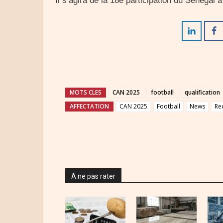
Il s’agira de la 18e participation du Sénégal à
MOTS CLES
CAN 2025
football
qualification
AFFECTATION
CAN 2025
Football
News
Re
A ne pas rater