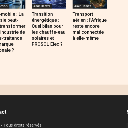
ction
Amir Hamza
Amir Hamza
mobile : La
Transition
Transport
sie peut-
énergétique :
aérien : l’Afrique
 transformer
Quel bilan pour
reste encore
industrie de
les chauffe-eau
mal connectée
-traitance
solaires et
à elle-même
marque
PROSOL Elec ?
onale ?
act
- Tous droits réservés