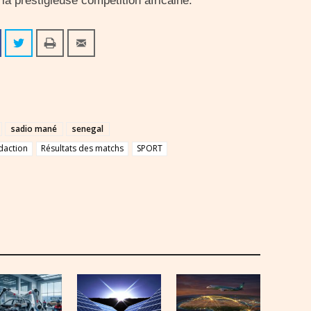
 la prestigieuse compétition africaine.
sadio mané
senegal
daction
Résultats des matchs
SPORT