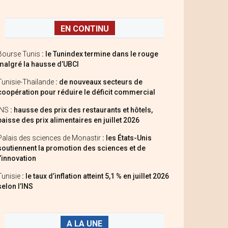
EN CONTINU
Bourse Tunis
: le Tunindex termine dans le rouge
malgré la hausse d’UBCI
Tunisie-Thaïlande
: de nouveaux secteurs de
coopération pour réduire le déficit commercial
INS
: hausse des prix des restaurants et hôtels,
baisse des prix alimentaires en juillet 2026
Palais des sciences de Monastir
: les États-Unis
soutiennent la promotion des sciences et de
l’innovation
Tunisie
: le taux d’inflation atteint 5,1 % en juillet 2026
selon l’INS
A LA UNE