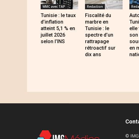
WMC avec TAP
Redaction
Reda
Tunisie : le taux
Fiscalité du
Auto
d’inflation
marbre en
Tuni
atteint 5,1 % en
Tunisie : le
elle
juillet 2026
spectre d’un
son 
selon l’INS
rattrapage
sous
rétroactif sur
en 
dix ans
nati
Cont
© IMG 