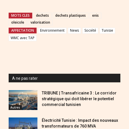
MOTS CLES
dechets
dechets plastiques
enis
oleicole
valorisation
AFFECTATION
Environnement
News
Société
Tunisie
WMC avec TAP
A ne pas rater
TRIBUNE | Transafricaine 3 : Le corridor
stratégique qui doit libérer le potentiel
commercial tunisien
Autres
Électricité Tunisie : Impact des nouveaux
transformateurs de 760 MVA