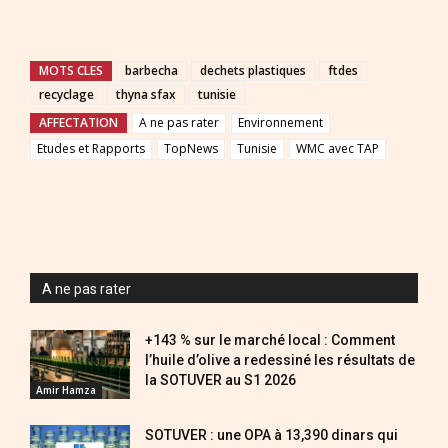
MOTS CLES
barbecha
dechets plastiques
ftdes
recyclage
thyna sfax
tunisie
AFFECTATION
A ne pas rater
Environnement
Etudes et Rapports
TopNews
Tunisie
WMC avec TAP
A ne pas rater
+143 % sur le marché local : Comment
l’huile d’olive a redessiné les résultats de
la SOTUVER au S1 2026
Amir Hamza
SOTUVER : une OPA à 13,390 dinars qui