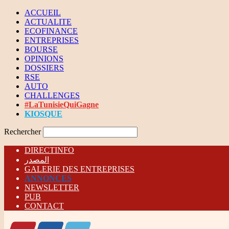
ACCUEIL
ACTUALITE
ECOFINANCE
ENTREPRISES
BOURSE
OPINIONS
DOSSIERS
RSE
AUTO
CHALLENGES
#LaTunisieQuiGagne
KIOSQUE
Rechercher
DIRECTINFO
المصدر
GALERIE DES ENTREPRISES
ANNONCES
NEWSLETTER
PUB
CONTACT