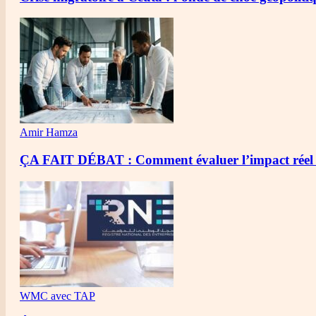
Amir Hamza
ÇA FAIT DÉBAT : Comment évaluer l’impact réel d
WMC avec TAP