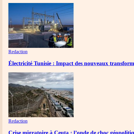
Redaction
Électricité Tunisie : Impact des nouveaux transfo
Redaction
Crise migratoire à Ceuta : l’onde de choc géopolit