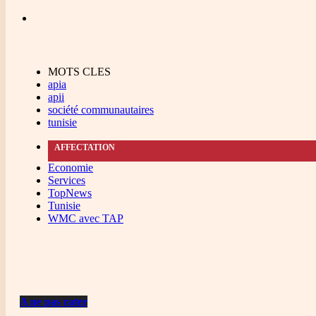
MOTS CLES
apia
apii
société communautaires
tunisie
AFFECTATION
Economie
Services
TopNews
Tunisie
WMC avec TAP
A ne pas rater