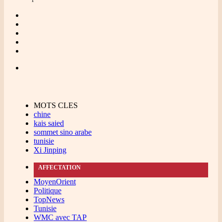
MOTS CLES
chine
kais saied
sommet sino arabe
tunisie
Xi Jinping
AFFECTATION
MoyenOrient
Politique
TopNews
Tunisie
WMC avec TAP