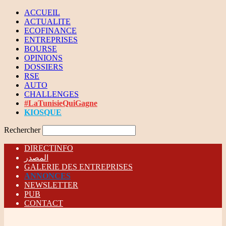
ACCUEIL
ACTUALITE
ECOFINANCE
ENTREPRISES
BOURSE
OPINIONS
DOSSIERS
RSE
AUTO
CHALLENGES
#LaTunisieQuiGagne
KIOSQUE
Rechercher
DIRECTINFO
المصدر
GALERIE DES ENTREPRISES
ANNONCES
NEWSLETTER
PUB
CONTACT