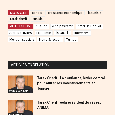
MOTS CLES
conect
croissance economique
la tunisie
tarak cherif
tunisie
AFFECTATION
A la une
A ne pas rater
Amel BelHadj Ali
Autres activites
Economie
ils Ont dit
Interviews
Mention speciale
Notre Selection
Tunisie
ARTICLES EN RELATION
Tarak Cherif : La confiance, levier central
pour attirer les investissements en
Tunisie
WMC avec TAP
Tarak Cherif réélu président du réseau
ANIMA