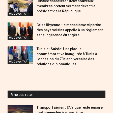
Justice financière : deux nouveaux
membres prêtent serment devant le
président de la République
WMC avec TAP
Crise libyenne : le mécanisme tripartite
des pays voisins appelle à un règlement
sans ingérence étrangère
WMC avec TAP
Tunisie–Suède: Une plaque
commémorative inaugurée à Tunis à
l’occasion du 70e anniversaire des
WMC avec TAP
relations diplomatiques
A ne pas rater
Transport aérien : l’Afrique reste encore
mal connectée à elle-même