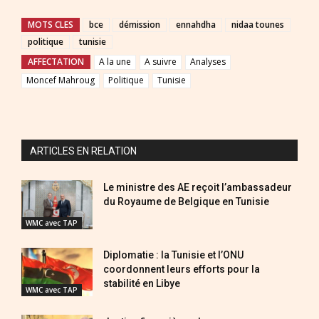
MOTS CLES
bce
démission
ennahdha
nidaa tounes
politique
tunisie
AFFECTATION
A la une
A suivre
Analyses
Moncef Mahroug
Politique
Tunisie
ARTICLES EN RELATION
Le ministre des AE reçoit l’ambassadeur
du Royaume de Belgique en Tunisie
WMC avec TAP
Diplomatie : la Tunisie et l’ONU
coordonnent leurs efforts pour la
stabilité en Libye
WMC avec TAP