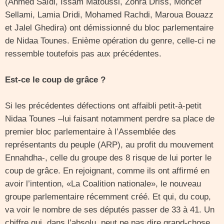
(Ahmed Saïdi, Issam Matoussi, Zohra Driss, Moncef
Sellami, Lamia Dridi, Mohamed Rachdi, Maroua Bouazz
et Jalel Ghedira) ont démissionné du bloc parlementaire
de Nidaa Tounes. Enième opération du genre, celle-ci ne
ressemble toutefois pas aux précédentes.
Est-ce le coup de grâce ?
Si les précédentes défections ont affaibli petit-à-petit
Nidaa Tounes –lui faisant notamment perdre sa place de
premier bloc parlementaire à l’Assemblée des
représentants du peuple (ARP), au profit du mouvement
Ennahdha-, celle du groupe des 8 risque de lui porter le
coup de grâce. En rejoignant, comme ils ont affirmé en
avoir l’intention, «La Coalition nationale», le nouveau
groupe parlementaire récemment créé. Et qui, du coup,
va voir le nombre de ses députés passer de 33 à 41. Un
chiffre qui, dans l’absolu, peut ne pas dire grand-chose,