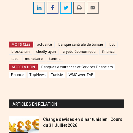
MOTS CLES
actualité
banque centrale de tunisie
bct
blockchain
chedly ayari
crypto économique
finance
iace
monetaire
tunisie
AFFECTATION
Banques Assurances et Services Financiers
Finance
TopNews
Tunisie
WMC avec TAP
ARTICLES EN RELATION
Change devises en dinar tunisien : Cours
du 31 Juillet 2026