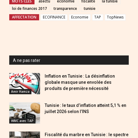
MOTS CLES
asectu
economie
fiscalite
la tunisie
loi de finances 2017
transparence
tunisie
AFFECTATION
ECOFINANCE
Economie
TAP
TopNews
A ne pas rater
Inflation en Tunisie : La désinflation
globale masque une envolée des
produits de première nécessité
Amir Hamza
Tunisie : le taux d’inflation atteint 5,1 % en
juillet 2026 selon l’INS
WMC avec TAP
Fiscalité du marbre en Tunisie : le spectre