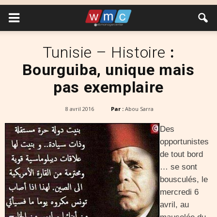
Tunisie – Histoire
:
Bourguiba, unique mais
pas exemplaire
8 avril 2016
Par :
Abou Sarra
Des
opportunistes
de tout bord
… se sont
bousculés, le
mercredi 6
avril, au