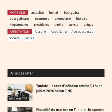
MOTS CLES
actualité
ben ali
bourguiba
bourguibistes
economie
exemplaire
histoire
kleptomanes
presidents
troika
tunisie
unique
AFFECTATION
A la une
Abou Sarra
Autres activites
Société
Tunisie
A ne pas rater
Tunisie : le taux d’inflation atteint 5,1 % en
juillet 2026 selon l’INS
WMC avec TAP
Fiscalité du marbre en Tunisie : le spectre