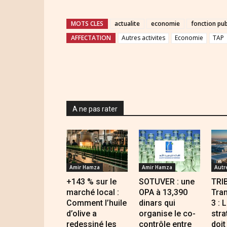
MOTS CLES
actualite
economie
fonction pub
AFFECTATION
Autres activites
Economie
TAP
A ne pas rater
Amir Hamza
Amir Hamza
Autr
+143 % sur le
SOTUVER : une
TRI
marché local :
OPA à 13,390
Tran
Comment l’huile
dinars qui
3 : 
d’olive a
organise le co-
stra
redessiné les
contrôle entre
doit