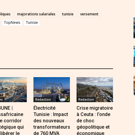
liques
majorations salariales
tunisie
versement
TopNews
Tunisie
es
Redaction
Redaction
BUNE |
Électricité
Crise migratoire
safricaine
Tunisie : Impact
à Ceuta : l’onde
Le corridor
des nouveaux
de choc
tégique qui
transformateurs
géopolitique et
 libérer le
de 760 MVA
économique