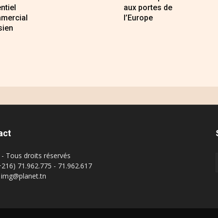
ntiel
aux portes de
mercial
l’Europe
sien
act
- Tous droits réservés
(+216) 71.962.775 - 71.962.617
: img@planet.tn