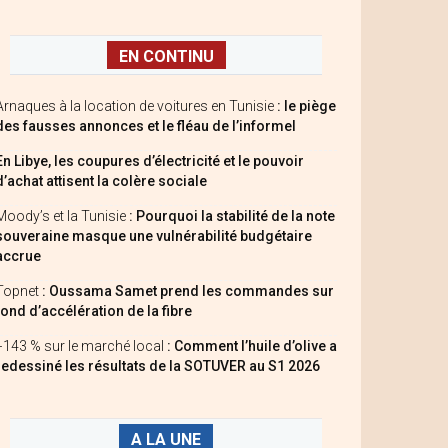
EN CONTINU
Arnaques à la location de voitures en Tunisie
: le piège
des fausses annonces et le fléau de l’informel
En Libye, les coupures d’électricité et le pouvoir
d’achat attisent la colère sociale
Moody’s et la Tunisie
: Pourquoi la stabilité de la note
souveraine masque une vulnérabilité budgétaire
accrue
Topnet
: Oussama Samet prend les commandes sur
fond d’accélération de la fibre
+143 % sur le marché local
: Comment l’huile d’olive a
redessiné les résultats de la SOTUVER au S1 2026
A LA UNE