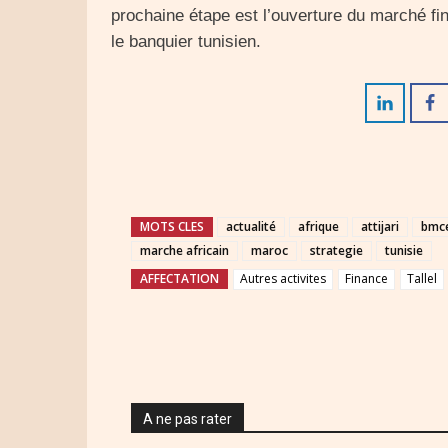
prochaine étape est l’ouverture du marché f
le banquier tunisien.
MOTS CLES
actualité
afrique
attijari
bmc
marche africain
maroc
strategie
tunisie
AFFECTATION
Autres activites
Finance
Tallel
A ne pas rater