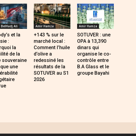
 BelHadj Ali
Amir Hamza
Amir Hamza
y’s et la
+143 % sur le
SOTUVER : une
sie :
marché local :
OPA à 13,390
quoi la
Comment l’huile
dinars qui
ilité de la
d’olive a
organise le co-
e souveraine
redessiné les
contrôle entre
que une
résultats de la
B.A Glass et le
érabilité
SOTUVER au S1
groupe Bayahi
gétaire
2026
rue