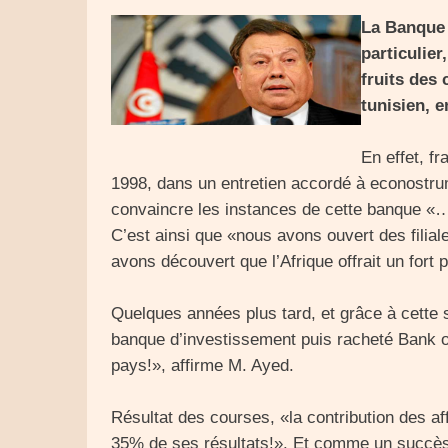
La
Banque 
particulier
fruits des 
tunisien, e
En effet, 
1998, dans un entretien accordé à econostrum
convaincre les instances de cette banque «… 
C’est ainsi que «nous avons ouvert des fili
avons découvert que l’Afrique offrait un fort 
Quelques années plus tard, et grâce à cette
banque d’investissement puis racheté Bank of
pays!», affirme M. Ayed.
Résultat des courses, «la contribution des a
35% de ses résultats!». Et comme un succès 