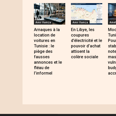
Amir Hamza
Amir Hamza
Amel
Arnaques à la
En Libye, les
Mood
location de
coupures
Tuni
voitures en
d’électricité et le
Pour
Tunisie : le
pouvoir d’achat
stab
piège des
attisent la
not
fausses
colère sociale
mas
annonces et le
vuln
fléau de
bud
l’informel
acc