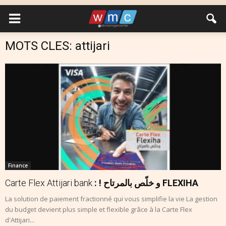
MOTS CLES: attijari
Finance
Carte Flex Attijari bank
: ! و خلّص بالمرتاح FLEXIHA
La solution de paiement fractionné qui vous simplifie la vie La gestion
du budget devient plus simple et flexible grâce à la Carte Flex
d'Attijari...