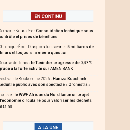
EN CONTINU
Semaine Boursière
: Consolidation technique sous
contrôle et prises de bénéfices
Chronique Éco | Diaspora tunisienne
: 5 milliards de
dinars et toujours la même question
Bourse de Tunis
: le Tunindex progresse de 0,47 %
grâce à la forte activité sur AMEN BANK
Festival de Boukornine 2026
: Hamza Bouchnek
séduit le public avec son spectacle « Orchestra »
Tunisie
: le WWF Afrique du Nord lance un projet
d’économie circulaire pour valoriser les déchets
marins
A LA UNE