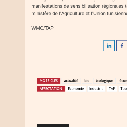
manifestations de sensibilisation régionales t
ministère de l’Agriculture et l’Union tunisien
WMC/TAP
MOTS CLES
actualité
bio
biologique
éco
AFFECTATION
Economie
Industrie
TAP
To