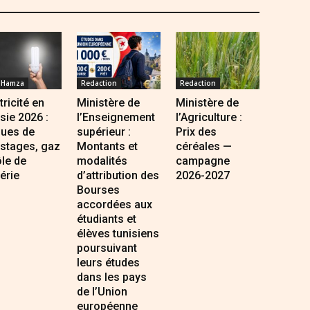
 Hamza
Redaction
Redaction
tricité en
Ministère de
Ministère de
sie 2026 :
l’Enseignement
l’Agriculture :
ques de
supérieur :
Prix des
estages, gaz
Montants et
céréales —
ôle de
modalités
campagne
gérie
d’attribution des
2026-2027
Bourses
accordées aux
étudiants et
élèves tunisiens
poursuivant
leurs études
dans les pays
de l’Union
européenne