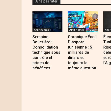
A ne pas rater
Amir Hamza
Amir Hamza
Amir
Semaine
Chronique Éco |
Élec
Boursière :
Diaspora
Tuni
Consolidation
tunisienne : 5
Ris
technique sous
milliards de
dél
contrôle et
dinars et
et r
prises de
toujours la
l’Al
bénéfices
même question